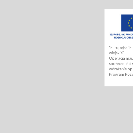
"Europejski F
wiejskie"
Operacja mają
społeczności 
wdrażanie ope
Program Rozw