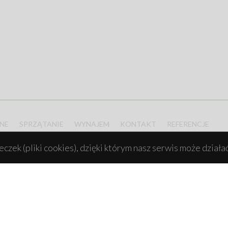
NE
SPRZĄTANIE
WYNAJEM
KONTAKT
REFERENCJE
czek (pliki cookies), dzięki którym nasz serwis może działać
i Fundusz Rolny na rzecz Rozwoju Obszarów Wiejskich: Europa inwestująca w obszar
lu wzrost poziomu spójności społecznej obszaru ziemi bielskie - usługi dla społecz