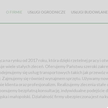
O FIRMIE
USŁUGI OGRODNICZE
USŁUGI BUDOWLANE
na rynku od 2017 roku, która dzięki rzetelnej pracy i o
muje wiele stałych zleceń. Oferujemy Państwu szeroki zakr
odejmujemy się usług transportowych takich jak przewóz 
D. Zajmujemy się również wynajmem sprzętu. Używamy now
e klienta oraz profesjonalizm. Realizujemy zlecenia stałe
onujemy bezpłatną konsultację, indywidualne podejście d
ląska i małopolski. Działalność firmy ubezpieczona jest na