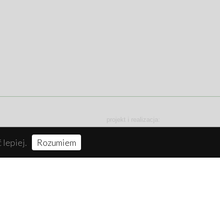
projekt i realizacja:
HighFiveStudio
 lepiej.
Rozumiem
y wiejskie"
ności współfinansowana