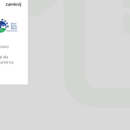
zamknij
bszary
i dla
arcie na