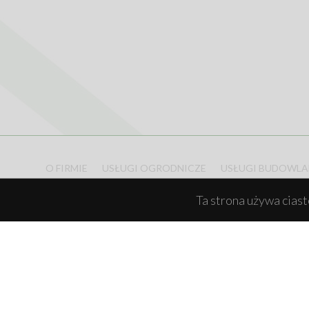
O FIRMIE
USŁUGI OGRODNICZE
USŁUGI BUDOWLA
Ta strona używa ciaste
"Europejsk
Operacja mająca na ce