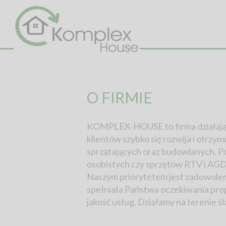
O FIRMIE
KOMPLEX-HOUSE to firma działająca 
klientów szybko się rozwija i otrzy
sprzątających oraz budowlanych. P
osobistych czy sprzętów RTV i AG
Naszym priorytetem jest zadowoleni
spełniała Państwa oczekiwania prop
jakość usług. Działamy na terenie ś