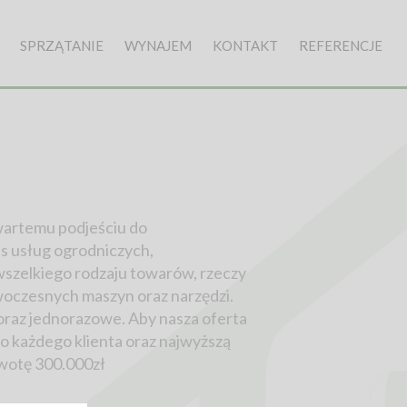
SPRZĄTANIE
WYNAJEM
KONTAKT
REFERENCJE
twartemu podjeściu do
es usług ogrodniczych,
wszelkiego rodzaju towarów, rzeczy
oczesnych maszyn oraz narzędzi.
 oraz jednorazowe. Aby nasza oferta
o każdego klienta oraz najwyższą
 kwotę 300.000zł